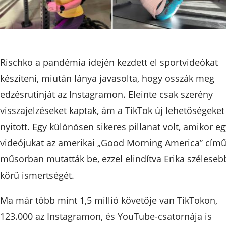
Rischko a pandémia idején kezdett el sportvideókat
készíteni, miután lánya javasolta, hogy osszák meg
edzésrutinját az Instagramon. Eleinte csak szerény
visszajelzéseket kaptak, ám a TikTok új lehetőségeket
nyitott. Egy különösen sikeres pillanat volt, amikor eg
videójukat az amerikai „Good Morning America” cím
műsorban mutatták be, ezzel elindítva Erika széleseb
körű ismertségét.
Ma már több mint 1,5 millió követője van TikTokon,
123.000 az Instagramon, és YouTube-csatornája is