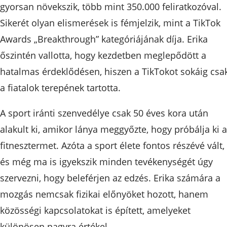
gyorsan növekszik, több mint 350.000 feliratkozóval.
Sikerét olyan elismerések is fémjelzik, mint a TikTok
Awards „Breakthrough” kategóriájának díja. Erika
őszintén vallotta, hogy kezdetben meglepődött a
hatalmas érdeklődésen, hiszen a TikTokot sokáig csa
a fiatalok terepének tartotta.
A sport iránti szenvedélye csak 50 éves kora után
alakult ki, amikor lánya meggyőzte, hogy próbálja ki a
fitnesztermet. Azóta a sport élete fontos részévé vált,
és még ma is igyekszik minden tevékenységét úgy
szervezni, hogy beleférjen az edzés. Erika számára a
mozgás nemcsak fizikai előnyöket hozott, hanem
közösségi kapcsolatokat is épített, amelyeket
különösen nagyra értékel.