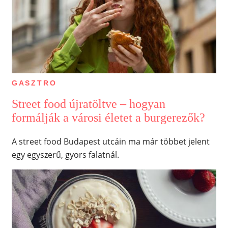
GASZTRO
Street food újratöltve – hogyan
formálják a városi életet a burgerezők?
A street food Budapest utcáin ma már többet jelent
egy egyszerű, gyors falatnál.