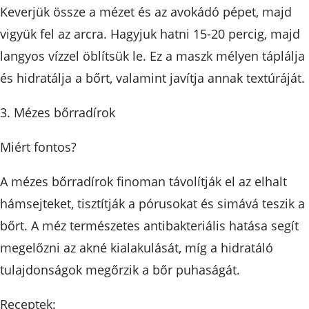
Keverjük össze a mézet és az avokádó pépet, majd
vigyük fel az arcra. Hagyjuk hatni 15-20 percig, majd
langyos vízzel öblítsük le. Ez a maszk mélyen táplálja
és hidratálja a bőrt, valamint javítja annak textúráját.
3. Mézes bőrradírok
Miért fontos?
A mézes bőrradírok finoman távolítják el az elhalt
hámsejteket, tisztítják a pórusokat és simává teszik a
bőrt. A méz természetes antibakteriális hatása segít
megelőzni az akné kialakulását, míg a hidratáló
tulajdonságok megőrzik a bőr puhaságát.
Receptek: