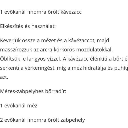
1 evőkanál finomra őrölt kávézacc
Elkészítés és használat:
Keverjük össze a mézet és a kávézaccot, majd
masszírozzuk az arcra körkörös mozdulatokkal.
Öblítsük le langyos vízzel. A kávézacc élénkíti a bőrt é
serkenti a vérkeringést, míg a méz hidratálja és puhít
azt.
Mézes-zabpelyhes bőrradír:
1 evőkanál méz
2 evőkanál finomra őrölt zabpehely