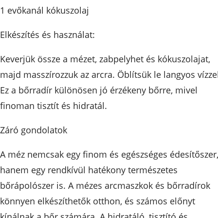
1 evőkanál kókuszolaj
Elkészítés és használat:
Keverjük össze a mézet, zabpelyhet és kókuszolajat,
majd masszírozzuk az arcra. Öblítsük le langyos vízzel
Ez a bőrradír különösen jó érzékeny bőrre, mivel
finoman tisztít és hidratál.
Záró gondolatok
A méz nemcsak egy finom és egészséges édesítőszer
hanem egy rendkívül hatékony természetes
bőrápolószer is. A mézes arcmaszkok és bőrradírok
könnyen elkészíthetők otthon, és számos előnyt
kínálnak a bőr számára. A hidratáló, tisztító és