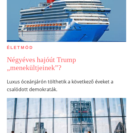
ÉLETMÓD
Négyéves hajóút Trump
„menekültjeinek”?
Luxus óceánjárón tölthetik a következő éveket a
csalódott demokraták.