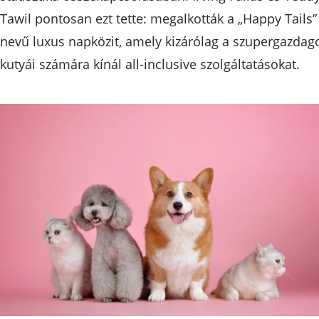
Tawil pontosan ezt tette: megalkották a „Happy Tails”
nevű luxus napközit, amely kizárólag a szupergazdag
kutyái számára kínál all-inclusive szolgáltatásokat.