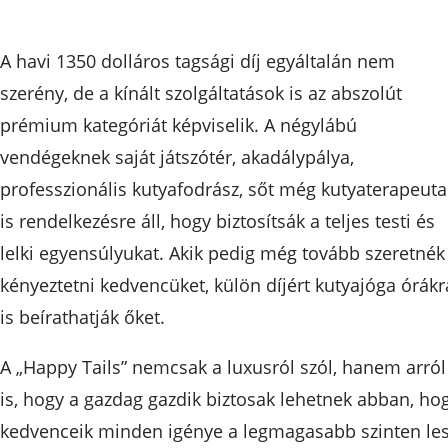
A havi 1350 dolláros tagsági díj egyáltalán nem
szerény, de a kínált szolgáltatások is az abszolút
prémium kategóriát képviselik. A négylábú
vendégeknek saját játszótér, akadálypálya,
professzionális kutyafodrász, sőt még kutyaterapeuta
is rendelkezésre áll, hogy biztosítsák a teljes testi és
lelki egyensúlyukat. Akik pedig még tovább szeretnék
kényeztetni kedvencüket, külön díjért kutyajóga órákr
is beírathatják őket.
A „Happy Tails” nemcsak a luxusról szól, hanem arról
is, hogy a gazdag gazdik biztosak lehetnek abban, ho
kedvenceik minden igénye a legmagasabb szinten le